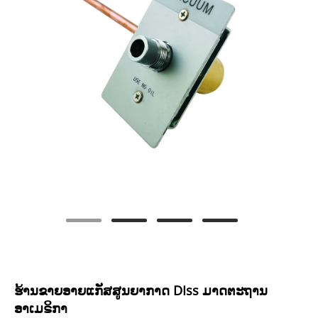
ຮ້ານຂາຍອາຍແກັສສູນຍາກາດ DIss ມາດຕະຖານ
ອາເມຣິກາ