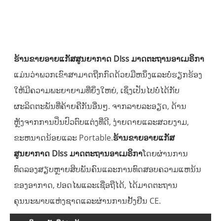
ຮ້ານຂາຍອາຍແກັສສູນຍາກາດ DIss ມາດຕະຖານອາເມຣິກາ
ແມ່ນວ່າພວກເຂົາສາມາດຖືກກົດດ້ວຍມືຫນຶ່ງແລະບໍ່ຮຽກຮ້ອງ
ໃຫ້ມີຄວາມພະຍາຍາມທີ່ຍິ່ງໃຫຍ່, ເຊິ່ງເປັນໄປບໍ່ໄດ້ກັບ
ຜະລິດຕະພັນທີ່ຄ້າຍຄືກັນອື່ນໆ. ຈາກລາຍລະອຽດ, ດ້ານ
ຫຼັງຈາກການປິ່ນປົວຕົບແຕ່ງທີ່ດີ, ງ່າຍດາຍແລະສວຍງາມ,
ຂະຫນາດນ້ອຍແລະ Portable.
ຮ້ານຂາຍອາຍແກັສ
ສູນຍາກາດ DIss ມາດຕະຖານອາເມຣິກາ
ໂດຍຜ່ານການ
ທົດລອງສຽບຫຼາຍສິບພັນຄົນແລະການທົດສອບຄວາມແຫນ້ນ
ຂອງອາກາດ, ປອດໄພແລະເຊື່ອຖືໄດ້, ໄດ້ມາດຕະຖານ
ຄຸນນະພາບແຫ່ງຊາດແລະຜ່ານການຢັ້ງຢືນ CE.