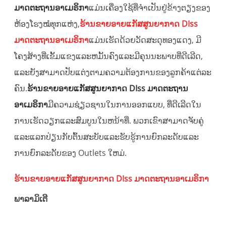
ມາດຕະຖານອາເມຣິກາ
ແມ່ນເຄື່ອງໃຊ້ທີ່ຈຳເປັນຢູ່ຂ້າງຕຽງຂອງ
ຫ້ອງໂຮງໝໍທຸກແຫ່ງ,
ຮ້ານຂາຍອາຍແກັສສູນຍາກາດ DIss
ມາດຕະຖານອາເມຣິກາ
ແມ່ນເຮັດດ້ວຍວັດສະດຸທອງແດງ, ມີ
ໂຄງສ້າງທີ່ເຂັ້ມແຂງແລະຫມັ້ນຄົງແລະມີຄຸນນະພາບທີ່ດີເລີດ,
ແລະຍັງສາມາດປັບແຕ່ງຕາມຄວາມຕ້ອງການຂອງລູກຄ້າແຕ່ລະ
ຄົນ.
ຮ້ານຂາຍອາຍແກັສສູນຍາກາດ DIss ມາດຕະຖານ
ອາເມຣິກາ
ມີຄວາມຊ່ຽວຊານໃນການອອກແບບ, ທີ່ດີເລີດໃນ
ການເຮັດວຽກແລະສົມບູນໃນຫນ້າທີ່. ພວກເຂົາສາມາດຈັບຄູ່
ແລະແລກປ່ຽນກັບຕົ້ນສະບັບແລະຮັບຮູ້ການຍົກລະດັບແລະ
ການຍົກລະດັບຂອງ Outlets ໃຫມ່.
ຊື
ຮ້ານຂາຍອາຍແກັສສູນຍາກາດ DIss ມາດຕະຖານອາເມຣິກາ
ພາລາມິເຕີ