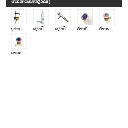
ຜະ​ລິດ​ຕະ​ພັນ​ທີ່​ກ່ຽວ​ຂ້ອງ
ອຸ​ປະ​ກອນ​ປ່ອຍ​ອາຍ​ແກ​ັ​ສ​ຢາ​ສະ​ລົບ​
ສຽບປືນຈັບຊື່
ສຽບປືນປາຍລູກປືນ
ຮ້ານຄ້າ AGSS ມາດຕະຖານອັງກິດ
ຮ້ານຂາຍກາກບອນໄດອອກໄຊມາດຕະຖານອັງກິດ
ຂາອອກ Nitrous Oxide ມາດຕະຖານອັງກິດ