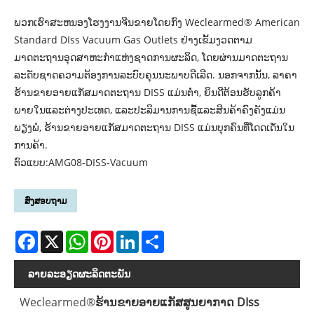
ພວກເຮົາສະຫນອງໂຮງງານຈີນຂາຍໂດຍກົງ Weclearmed® American
Standard DIss Vacuum Gas Outlets ຢ່າງເຂັ້ມງວດຕາມ
ມາດຕະຖານອຸດສາຫະກໍາແຫ່ງຊາດການຜະລິດ, ໂດຍຜ່ານມາດຕະຖານ
ລະດັບຊາດຄວາມຕ້ອງການລະບົບຄຸນນະພາບດີເລີດ. ນອກຈາກນັ້ນ, ລາຄາ
ຮ້ານຂາຍອາຍແກັສມາດຕະຖານ DISS ແມ່ນຕໍ່າ, ຍິນດີຕ້ອນຮັບລູກຄ້າ
ພາຍໃນແລະຕ່າງປະເທດ, ແລະປະລິມານການຊື້ແລະສິນຄ້າຄົງຄັງແມ່ນ
ພຽງພໍ, ຮ້ານຂາຍອາຍແກັສມາດຕະຖານ DISS ແມ່ນບຸກຄົນທີ່ໂດດເດັ່ນໃນ
ການຄ້າ.
ຕົວແບບ:AMG08-DISS-Vacuum
ສົ່ງສອບຖາມ
Facebook
X
WhatsApp
Pinterest
LinkedIn
Share
ລາຍ​ລະ​ອຽດ​ຜະ​ລິດ​ຕະ​ພັນ
Weclearmed®
ຮ້ານຂາຍອາຍແກັສສູນຍາກາດ DIss