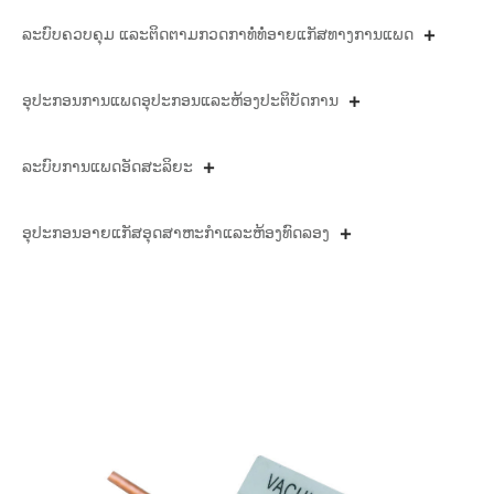
ລະບົບຄວບຄຸມ ແລະຕິດຕາມກວດກາທໍ່ທໍ່ອາຍແກັສທາງການແພດ
ອຸ​ປະ​ກອນ​ການ​ແພດ​ອຸ​ປະ​ກອນ​ແລະ​ຫ້ອງ​ປະ​ຕິ​ບັດ​ການ​
ລະບົບການແພດອັດສະລິຍະ
ອຸປະກອນອາຍແກັສອຸດສາຫະກໍາແລະຫ້ອງທົດລອງ