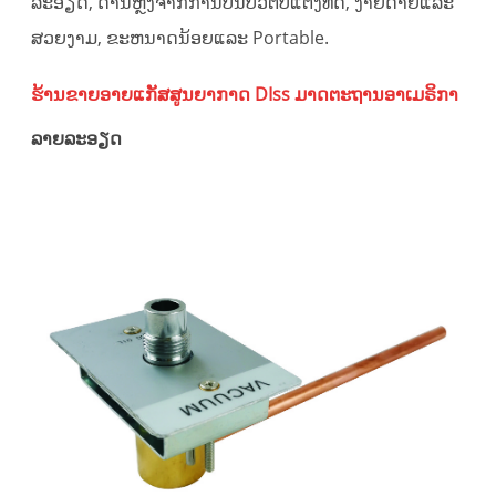
ລະອຽດ, ດ້ານຫຼັງຈາກການປິ່ນປົວຕົບແຕ່ງທີ່ດີ, ງ່າຍດາຍແລະ
ສວຍງາມ, ຂະຫນາດນ້ອຍແລະ Portable.
ຮ້ານຂາຍອາຍແກັສສູນຍາກາດ DIss ມາດຕະຖານອາເມຣິກາ
ລາຍລະອຽດ