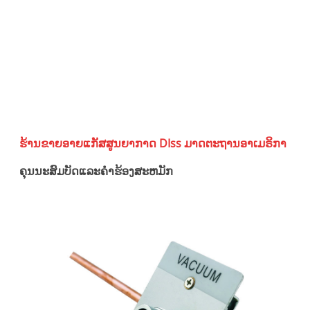
ສ
ມ
ອ
ຮ້ານຂາຍອາຍແກັສສູນຍາກາດ DIss ມາດຕະຖານອາເມຣິກາ
ຄຸນນະສົມບັດແລະຄໍາຮ້ອງສະຫມັກ