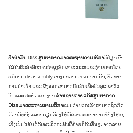
ປໍ້ານໍ້າມັນ DIss ສູນຍາກາດມາດຕະຖານອາເມຣິກາ
ມີປ່ຽງເຂົ້າ
ໃສ່ໃນຕົວສໍາລັບການບໍາລຸງຮັກສາສະດວກແລະງ່າຍດາຍໂດຍ
ບໍ່ມີການ disassembly ຂອງກະດານ. ນອກຈາກນັ້ນ, ທິດທາງ
ການນໍາເຂົ້າ ແລະ ສົ່ງອອກສາມາດດັດສົມເພື່ອບັນລຸເວລາຕົວ
ຈິງ ແລະ ປະຢັດແຮງງານ.
ຮ້ານຂາຍອາຍແກັສສູນຍາກາດ
DIss ມາດຕະຖານອາເມຣິກາ
ແມ່ນວ່າພວກເຂົາສາມາດຖືກກົດ
ດ້ວຍມືຫນຶ່ງແລະບໍ່ຮຽກຮ້ອງໃຫ້ມີຄວາມພະຍາຍາມທີ່ຍິ່ງໃຫຍ່,
ເຊິ່ງເປັນໄປບໍ່ໄດ້ກັບຜະລິດຕະພັນທີ່ຄ້າຍຄືກັນອື່ນໆ. ຈາກລາຍ