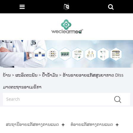
ບ້ານ
>
ຜະລິດຕະພັນ
>
ປໍ້ານໍ້າມັນ
> ຮ້ານຂາຍອາຍແກັສສູນຍາກາດ DIss
ມາດຕະຖານອາເມຣິກາ
ສະຖານີອາຍແກັສທາງການແພດ
ທໍ່ອາຍແກັສທາງການແພດ