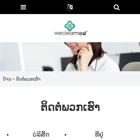
ບ້ານ
>
ຕິດ​ຕໍ່​ພວກ​ເຮົາ
ຕິດ​ຕໍ່​ພວກ​ເຮົາ
ບໍລິສັດ
ທີ່ຢູ່