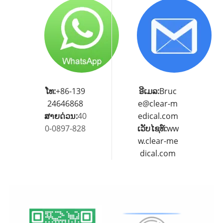
ໂທ:
+86-139
ອີເມລ:
Bruc
24646868
e@clear-m
ສາຍດ່ວນ:
40
edical.com
0-0897-828
ເວັບໄຊທ໌:
ww
w.clear-me
dical.com