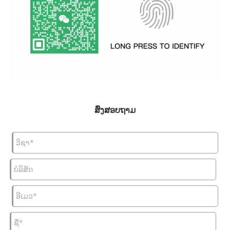
ສົ່ງສອບຖາມ