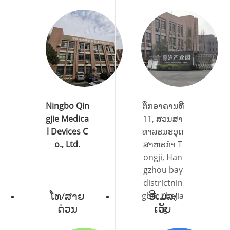
Ningbo Qin
ຕຶກ​ອາ​ຄານ​ທີ
gjie Medica
11​, ສວນ​ສາ​
l Devices C
ທາ​ລະ​ນະ​ອຸດ​
o., Ltd.
ສາ​ຫະ​ກໍາ T
ongji​, Han
gzhou bay
districtnin
ໂທ/ສາຍ
ອີເມລ/
gbo​, Zhejia
ດ່ວນ
ເວັບ
ng​