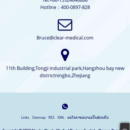
Tel:+86-13924646868
Hotline：400-0897-828
Bruce@clear-medical.com
11th Building,Tongji industrial park,Hangzhou bay new
districtningbo,Zhejiang
Links
Sitemap
RSS
XML
ນະໂຍບາຍຄວາມເປັນສ່ວນຕົວ