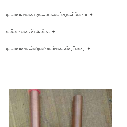
ອຸ​ປະ​ກອນ​ການ​ແພດ​ອຸ​ປະ​ກອນ​ແລະ​ຫ້ອງ​ປະ​ຕິ​ບັດ​ການ​
ລະບົບການແພດອັດສະລິຍະ
ອຸປະກອນອາຍແກັສອຸດສາຫະກໍາແລະຫ້ອງທົດລອງ