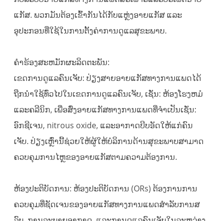
ແກັສ. ພວກມັນຕ້ອງເຂົ້າກັນໄດ້ກັບແຫຼ່ງອາຍແກັສ ແລະ
ອຸປະກອນທີ່ໃຊ້ໃນການຕັ້ງຄ່າການດູແລສຸຂະພາບ.
ຄໍາ​ຮ້ອງ​ສະ​ຫມັກ​ຜະ​ລິດ​ຕະ​ພັນ​:
ເຂດການດູແລຄົນເຈັບ: ປ່ຽງສາຍອາຍແກັສທາງການແພດໄດ້
ຖືກນໍາໃຊ້ທົ່ວໄປໃນເຂດການດູແລຄົນເຈັບ, ເຊັ່ນ: ຫ້ອງໂຮງຫມໍ
ແລະຄລີນິກ, ເພື່ອສົ່ງອາຍແກັສທາງການແພດທີ່ຈໍາເປັນເຊັ່ນ:
ອົກຊີເຈນ, nitrous oxide, ແລະອາກາດບີບອັດໃຫ້ແກ່ຄົນ
ເຈັບ. ປ່ຽງເຫຼົ່ານີ້ຊ່ວຍໃຫ້ຜູ້ໃຫ້ບໍລິການດ້ານສຸຂະພາບສາມາດ
ຄວບຄຸມການໄຫຼຂອງອາຍແກັສຕາມຄວາມຕ້ອງການ.
ຫ້ອງປະຕິບັດການ: ຫ້ອງປະຕິບັດການ (ORs) ຕ້ອງການການ
ຄວບຄຸມທີ່ຊັດເຈນຂອງອາຍແກັສທາງການແພດສໍາລັບການສ
ລົບ, ການລະບາຍອາກາດ, ແລະການດູແລຄົນເຈັບໃນລະຫວ່າງ