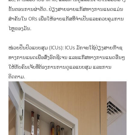
ຂັ້ນຕອນການຜ່າຕັດ. ປ່ຽງສາຍອາຍແກັສທາງການແພດແມ່ນ
ສໍາຄັນໃນ ORs ເພື່ອໃຫ້ອາຍແກັສທີ່ຈໍາເປັນແລະຄວບຄຸມການ
ໄຫຼຂອງມັນ.
ໜ່ວຍປິ່ນປົວແບບສຸມ (ICUs): ICUs ມັກຈະໃຊ້ປ່ຽງສາຍກ໊າຊ
ທາງການແພດເພື່ອສົ່ງອົກຊີເຈນ ແລະແກ໊ສທາງການແພດອື່ນໆ
ໃຫ້ກັບຄົນເຈັບທີ່ຕ້ອງການການດູແລແບບສຸມ ແລະການ
ຕິດຕາມ.