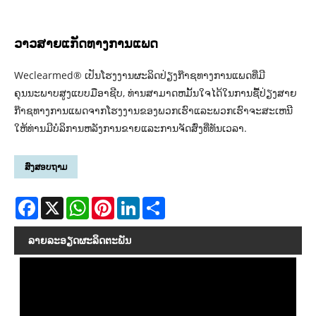
ວາວສາຍແກັດທາງການແພດ
Weclearmed® ເປັນໂຮງງານຜະລິດປ່ຽງກ໊າຊທາງການແພດທີ່ມີ
ຄຸນນະພາບສູງແບບມືອາຊີບ, ທ່ານສາມາດຫມັ້ນໃຈໄດ້ໃນການຊື້ປ່ຽງສາຍ
ກ໊າຊທາງການແພດຈາກໂຮງງານຂອງພວກເຮົາແລະພວກເຮົາຈະສະເຫນີ
ໃຫ້ທ່ານມີບໍລິການຫລັງການຂາຍແລະການຈັດສົ່ງທີ່ທັນເວລາ.
ສົ່ງສອບຖາມ
Facebook
X
WhatsApp
Pinterest
LinkedIn
Share
ລາຍ​ລະ​ອຽດ​ຜະ​ລິດ​ຕະ​ພັນ