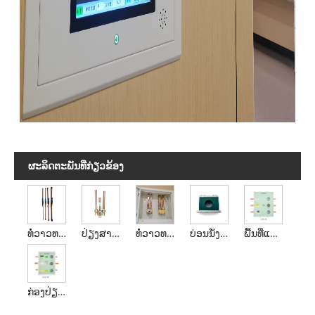
ຜະ​ລິດ​ຕະ​ພັນ​ທີ່​ກ່ຽວ​ຂ້ອງ
ທໍ່ວາວທາງການແພດ
ປ່ຽງສາຍອາຍແກັສ
ທໍ່ວາວທາງການແພດ
ບ່ອນນັ່ງທໍ່ຕິດທໍ່
ພື້ນທີ່ແກັສທາງການແພດກ່ອງວາວປຸກ
ກ່ອງປ່ຽງປຸກເຂດແກັສທາງການແພດ