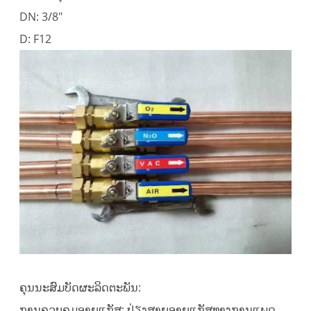
DN: 3/8"
D: F12
ຄຸນ​ນະ​ສົມ​ບັດ​ຜະ​ລິດ​ຕະ​ພັນ​:
ການຄວບຄຸມອາຍແກັສ: ປ່ຽງສາຍອາຍແກັສທາງການແພດ