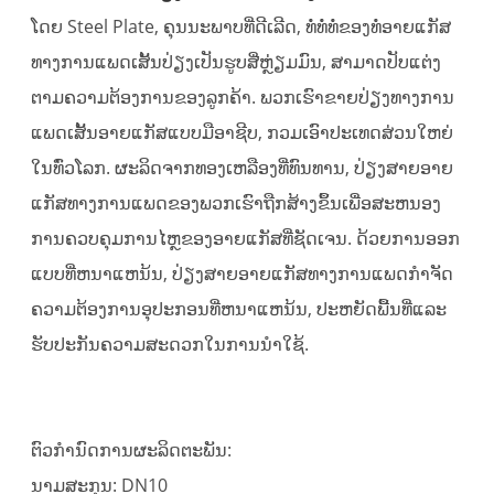
ໂດຍ Steel Plate, ຄຸນນະພາບທີ່ດີເລີດ, ທໍ່ທໍ່ທໍ່ຂອງທໍ່ອາຍແກັສ
ທາງການແພດເສັ້ນປ່ຽງເປັນຮູບສີ່ຫຼ່ຽມມົນ, ສາມາດປັບແຕ່ງ
ຕາມຄວາມຕ້ອງການຂອງລູກຄ້າ. ພວກເຮົາຂາຍປ່ຽງທາງການ
ແພດເສັ້ນອາຍແກັສແບບມືອາຊີບ, ກວມເອົາປະເທດສ່ວນໃຫຍ່
ໃນທົ່ວໂລກ. ຜະລິດຈາກທອງເຫລືອງທີ່ທົນທານ, ປ່ຽງສາຍອາຍ
ແກັສທາງການແພດຂອງພວກເຮົາຖືກສ້າງຂຶ້ນເພື່ອສະຫນອງ
ການຄວບຄຸມການໄຫຼຂອງອາຍແກັສທີ່ຊັດເຈນ. ດ້ວຍການອອກ
ແບບທີ່ຫນາແຫນ້ນ, ປ່ຽງສາຍອາຍແກັສທາງການແພດກໍາຈັດ
ຄວາມຕ້ອງການອຸປະກອນທີ່ຫນາແຫນ້ນ, ປະຫຍັດພື້ນທີ່ແລະ
ຮັບປະກັນຄວາມສະດວກໃນການນໍາໃຊ້.
ຕົວກໍານົດການຜະລິດຕະພັນ:
ນາມສະກຸນ: DN10