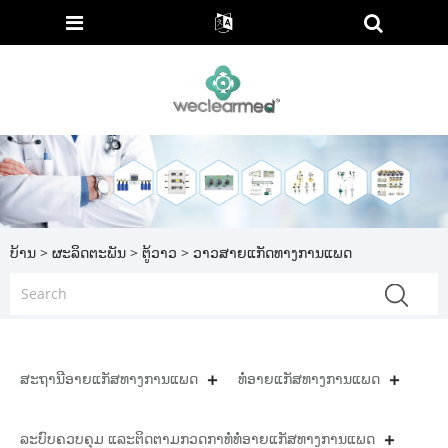
ບ້ານ
>
ຜະລິດຕະພັນ
>
ຕູ້ວາວ
> ວາວສາຍແກັດທາງການແພດ
ສະຖານີອາຍແກັສທາງການແພດ
ທໍ່ອາຍແກັສທາງການແພດ
ລະບົບຄວບຄຸມ ແລະຕິດຕາມກວດກາທໍ່ທໍ່ອາຍແກັສທາງການແພດ