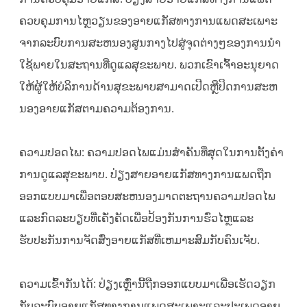
ຄວບຄຸມການໄຫຼວຽນຂອງອາຍແກັສທາງການແພດສະເພາະ
ຈາກລະບົບການສະຫນອງສູນກາງໄປສູ່ຈຸດຕ່າງໆຂອງການນໍາ
ໃຊ້ພາຍໃນສະຖານທີ່ດູແລສຸຂະພາບ. ພວກເຂົາເຈົ້າອະນຸຍາດ
ໃຫ້ຜູ້ໃຫ້ບໍລິການດ້ານສຸຂະພາບສາມາດເປີດຫຼືປິດການສະຫ
ນອງອາຍແກັສຕາມຄວາມຕ້ອງການ.
ຄວາມປອດໄພ: ຄວາມປອດໄພແມ່ນສໍາຄັນທີ່ສຸດໃນການຕັ້ງຄ່າ
ການດູແລສຸຂະພາບ. ປ່ຽງສາຍອາຍແກັສທາງການແພດຖືກ
ອອກແບບມາເພື່ອຕອບສະຫນອງມາດຕະຖານຄວາມປອດໄພ
ແລະກົດລະບຽບທີ່ເຄັ່ງຄັດເພື່ອປ້ອງກັນການຮົ່ວໄຫຼແລະ
ຮັບປະກັນການຈັດສົ່ງອາຍແກັສທີ່ເຫມາະສົມກັບຄົນເຈັບ.
ຄວາມເຂົ້າກັນໄດ້: ປ່ຽງເຫຼົ່ານີ້ຖືກອອກແບບມາເພື່ອເຮັດວຽກ
ກັບລະບົບອາຍແກັສທາງການແພດສະເພາະແລະປະເພດອາຍ