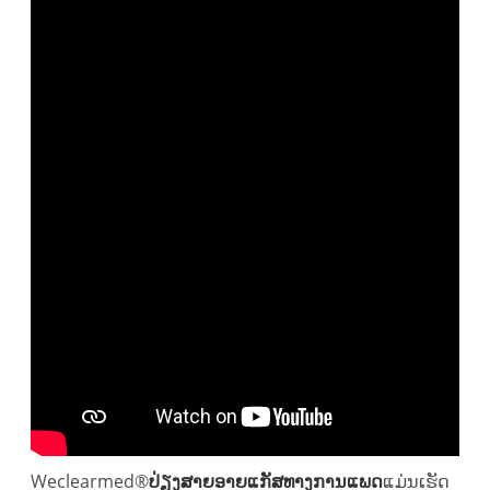
Weclearmed®
ປ່ຽງສາຍອາຍແກັສທາງການແພດ
ແມ່ນເຮັດ