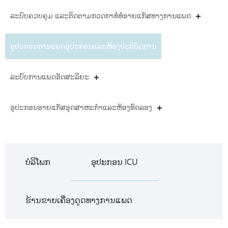
ລະບົບຄວບຄຸມ ແລະຕິດຕາມກວດກາທໍ່ທໍ່ອາຍແກັສທາງການແພດ
ອຸ​ປະ​ກອນ​ການ​ແພດ​ອຸ​ປະ​ກອນ​ແລະ​ຫ້ອງ​ປະ​ຕິ​ບັດ​ການ​
ລະບົບການແພດອັດສະລິຍະ
ອຸປະກອນອາຍແກັສອຸດສາຫະກໍາແລະຫ້ອງທົດລອງ
ບໍລິໂພກ
ອຸປະກອນ ICU
ຮ້ານຂາຍເຄື່ອງດູດທາງການແພດ