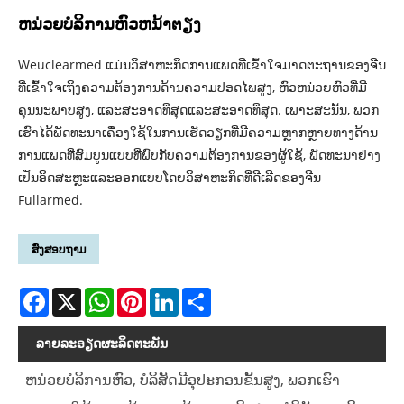
ຫນ່ວຍບໍລິການຫົວຫນ້າຕຽງ
Weuclearmed ແມ່ນວິສາຫະກິດການແພດທີ່ເຂົ້າໃຈມາດຕະຖານຂອງຈີນ
ທີ່ເຂົ້າໃຈເຖິງຄວາມຕ້ອງການດ້ານຄວາມປອດໄພສູງ, ຫົວຫນ່ວຍຫົວທີ່ມີ
ຄຸນນະພາບສູງ, ແລະສະອາດທີ່ສຸດແລະສະອາດທີ່ສຸດ. ເພາະສະນັ້ນ, ພວກ
ເຮົາໄດ້ພັດທະນາເຄື່ອງໃຊ້ໃນການເຮັດວຽກທີ່ມີຄວາມຫຼາກຫຼາຍທາງດ້ານ
ການແພດທີ່ສົມບູນແບບທີ່ພົບກັບຄວາມຕ້ອງການຂອງຜູ້ໃຊ້, ພັດທະນາຢ່າງ
ເປັນອິດສະຫຼະແລະອອກແບບໂດຍວິສາຫະກິດທີ່ດີເລີດຂອງຈີນ
Fullarmed.
ສົ່ງສອບຖາມ
Facebook
X
WhatsApp
Pinterest
LinkedIn
Share
ລາຍ​ລະ​ອຽດ​ຜະ​ລິດ​ຕະ​ພັນ
ຫນ່ວຍບໍລິການຫົວ, ບໍລິສັດມີອຸປະກອນຂັ້ນສູງ, ພວກເຮົາ