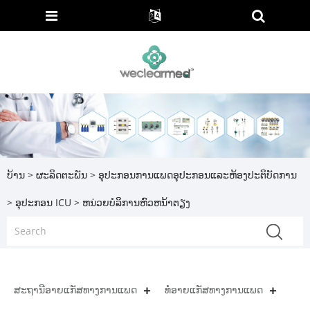
ບ້ານ
>
ຜະລິດຕະພັນ
>
ອຸ​ປະ​ກອນ​ການ​ແພດ​ອຸ​ປະ​ກອນ​ແລະ​ຫ້ອງ​ປະ​ຕິ​ບັດ​ການ​
>
ອຸປະກອນ ICU
> ຫນ່ວຍບໍລິການຫົວຫນ້າຕຽງ
ສະຖານີອາຍແກັສທາງການແພດ
ທໍ່ອາຍແກັສທາງການແພດ