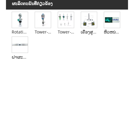
ຜະ​ລິດ​ຕະ​ພັນ​ທີ່​ກ່ຽວ​ຂ້ອງ
Rotating Trolley Vacuum Regulator
Tower-Type Vacuum Regulator
Tower-Type Oxygen Regulator
ເຄື່ອງສູດອາກາດທາງອາກາດ Buoy Buoy
ຫົວຫນ່ວຍຫົວຕຽງ VIP
ຝາຜະຫນັງທີ່ນອນຢູ່ໃນຕຽງ