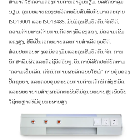
ສາມາດໃຫ້ຄວາມຕ້ອງການດ້ານອາລູມີນຽມ, ບໍລິສັດອາລູມີ
ນຽມ. ຄຸນນະພາບຂອງຜະລິດຕະພັນສົມທົບກັບມາດຕະຖານ
ISO19001 ແລະ ISO13485. ມັນມີຄຸນສົມບັດກົນຈັກທີ່ດີ,
ຄວາມຕ້ານທານດ້ານການກັດທາງທີ່ແຂງແຮງ, ມີຄວາມເຂັ້ມ
ແຂງສູງ, ສີທີ່ເປັນເອກະພາບແລະການສໍາເລັດຮູບທີ່ດີ.
ສ່ວນປະກອບທາງເຄມີຂອງມັນແລະຄຸນສົມບັດກົນຈັກ. ການ
ຮັກສາພື້ນຜິວແລະຕົວຊີ້ວັດອື່ນໆ. ບັນດາບໍລິສັດປະຕິບັດຕາມ
"ຄວາມເປັນເລີດ, ເຕັກນິກການຜະລິດແບບໃຫມ່" ການຄຸ້ມຄອງ
ປັດຊະຍາ, ແລະຄວບຄຸມຂະບວນການດ້ານເຕັກນິກທັງຫມົດ,
ແລະພະຍາຍາມສ້າງຜະລິດຕະພັນທີ່ມີຄຸນນະພາບສູງເພື່ອຮັບ
ໃຊ້ຕະຫຼາດທີ່ມີຄຸນນະພາບສູງ